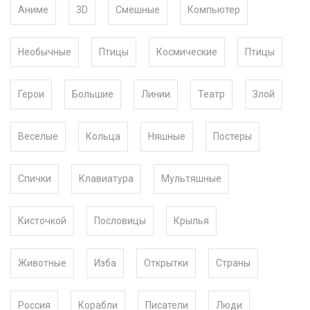
Аниме
3D
Смешные
Компьютер
Необычные
Птицы
Космические
Птицы
Герои
Большие
Линии
Театр
Злой
Веселые
Кольца
Няшные
Постеры
Спички
Клавиатура
Мультяшные
Кисточкой
Пословицы
Крылья
Животные
Изба
Открытки
Страны
Россия
Корабли
Писатели
Люди