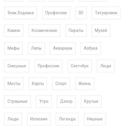
Знак Зодиака
Профессии
3D
Татуировки
Камни
Космические
Пираты
Музей
Мифы
Лапы
Аквариум
Азбука
Смешные
Профессии
Скетчбук
Люди
Мосты
Карты
Спорт
Жизнь
Страшные
Утро
Декор
Крутые
Люди
Иллюзия
Легенда
Няшные