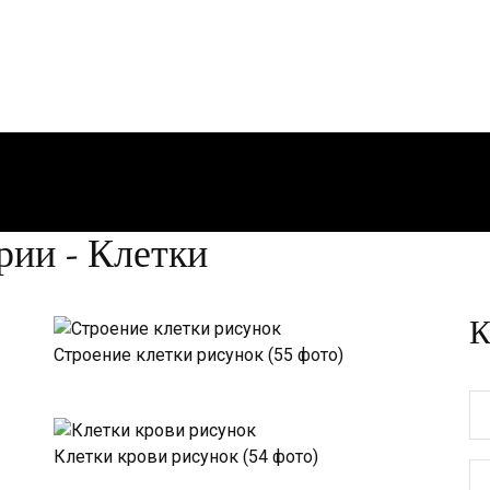
рии - Клетки
К
Строение клетки рисунок (55 фото)
Клетки крови рисунок (54 фото)