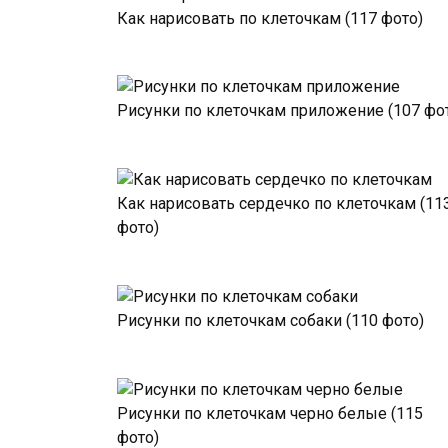
Как нарисовать по клеточкам (117 фото)
Рисунки по клеточкам приложение (107 фо
Как нарисовать сердечко по клеточкам (11
фото)
Рисунки по клеточкам собаки (110 фото)
Рисунки по клеточкам черно белые (115
фото)