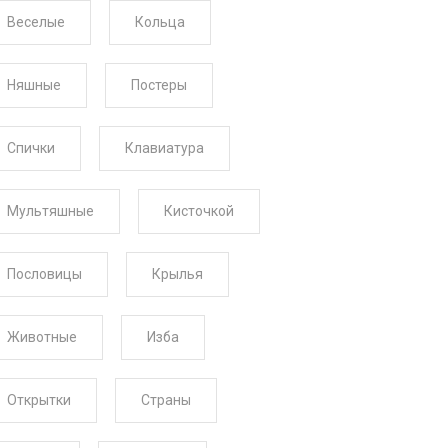
Веселые
Кольца
Няшные
Постеры
Спички
Клавиатура
Мультяшные
Кисточкой
Пословицы
Крылья
Животные
Изба
Открытки
Страны