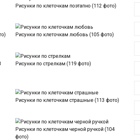
Рисунки по клеточкам поэтапно (112 фото)
то)
Рисунки по клеточкам любовь (105 фото)
3
Рисунки по стрелкам (119 фото)
Рисунки по клеточкам страшные (113 фото)
Рисунки по клеточкам черной ручкой (104
фото)