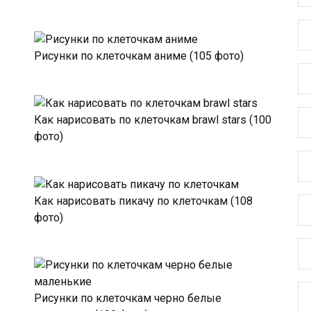
Рисунки по клеточкам аниме (105 фото)
Как нарисовать по клеточкам brawl stars (100
фото)
Как нарисовать пикачу по клеточкам (108
фото)
Рисунки по клеточкам черно белые