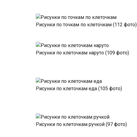
Рисунки по точкам по клеточкам (112 фото)
Рисунки по клеточкам наруто (109 фото)
Рисунки по клеточкам еда (105 фото)
Рисунки по клеточкам ручкой (97 фото)