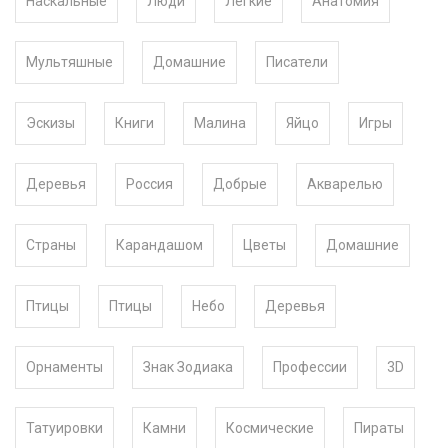
Наскальные
Люди
Легкие
Анатомия
Мультяшные
Домашние
Писатели
Эскизы
Книги
Малина
Яйцо
Игры
Деревья
Россия
Добрые
Акварелью
Страны
Карандашом
Цветы
Домашние
Птицы
Птицы
Небо
Деревья
Орнаменты
Знак Зодиака
Профессии
3D
Татуировки
Камни
Космические
Пираты