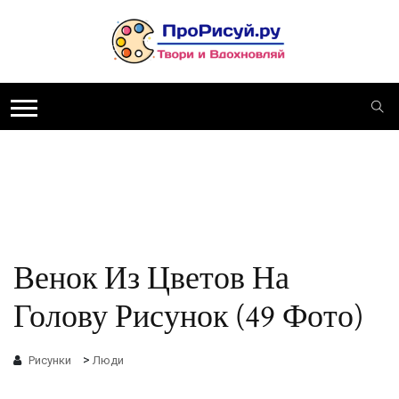
Венок Из Цветов На
Голову Рисунок (49 Фото)
>
Рисунки
Люди