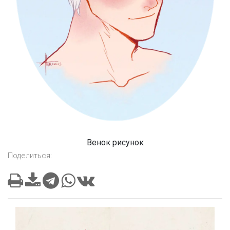
Венок рисунок
Поделиться: