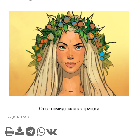
Отто шмидт иллюстрации
Поделиться: