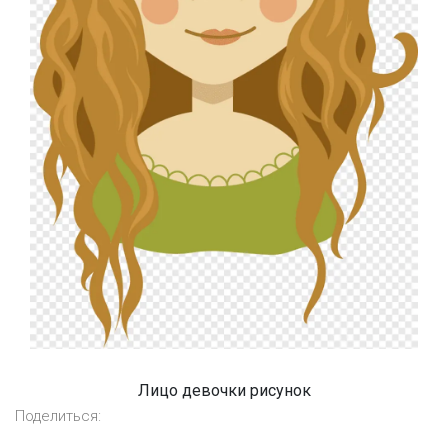
Лицо девочки рисунок
Поделиться: