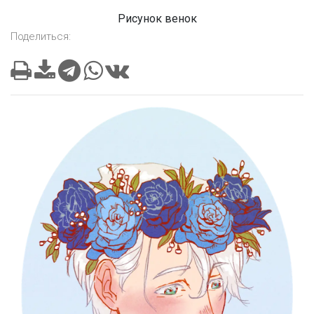
Рисунок венок
Поделиться: