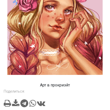
Арт в прокриэйт
Поделиться: