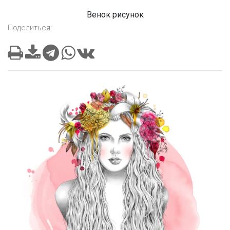
Венок рисунок
Поделиться: