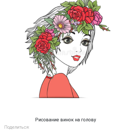
Рисование винок на голову
Поделиться: