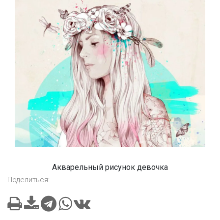
Акварельный рисунок девочка
Поделиться: