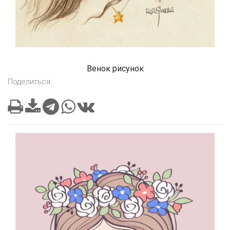
Венок рисунок
Поделиться: